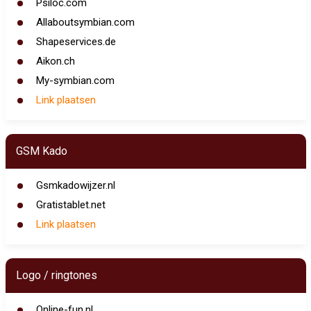
Psiloc.com
Allaboutsymbian.com
Shapeservices.de
Aikon.ch
My-symbian.com
Link plaatsen
GSM Kado
Gsmkadowijzer.nl
Gratistablet.net
Link plaatsen
Logo / ringtones
Online-fun.nl