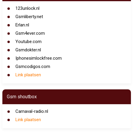
123unlock.nl
Gsmliberty.net
Erlan.nl
Gsm4ever.com
Youtube.com
Gsmdokter.nl
Iphonesimlockfree.com
Gsmcodigos.com
Link plaatsen
Gsm shoutbox
Carnaval-radio.nl
Link plaatsen